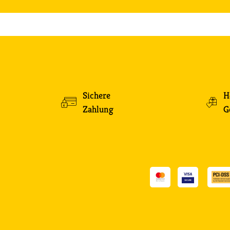
Sichere
H
Zahlung
G