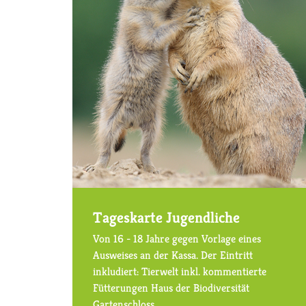
Tageskarte Jugendliche
Von 16 - 18 Jahre gegen Vorlage eines
Ausweises an der Kassa. Der Eintritt
inkludiert: Tierwelt inkl. kommentierte
Fütterungen Haus der Biodiversität
Gartenschloss…